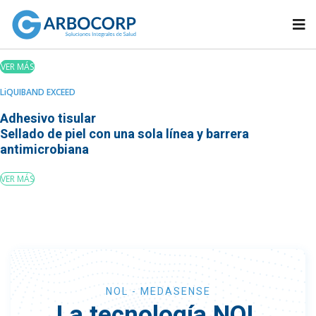
FULBRIGHT LUNAR
La única grapadora combinando la precompresión con la tecnología tri-staple
VER MÁS
LiQUIBAND EXCEED
Adhesivo tisular
Sellado de piel con una sola línea y barrera
antimicrobiana
VER MÁS
NOL - MEDASENSE
La tecnología NOL